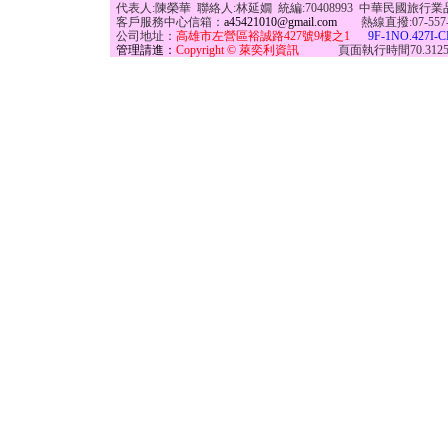
代表人:陳榮華 聯絡人:林延嫺 統編:70408993 中華民國旅行業
客戶服務中心信箱：
a45421010@gmail.com
熱線直撥:07-557-797
公司地址：
高雄市左營區裕誠路427號9樓之1
9F-1NO.427I-C
管理請進：
Copyright © 萊奕利資訊
頁面執行時間70