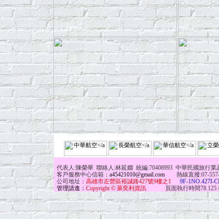
代表人:陳榮華 聯絡人:林延嫺 統編:70408993 中華民國旅行業
客戶服務中心信箱：
a45421010@gmail.com
熱線直撥:07-557-797
公司地址：
高雄市左營區裕誠路427號9樓之1
9F-1NO.427I-C
管理請進：
Copyright © 萊奕利資訊
頁面執行時間78