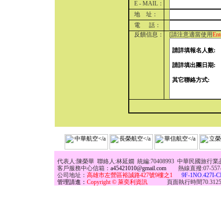
E - MAIL：
地 址：
電 話：
反饋信息：
[請注意適當使用
Ent
代表人:陳榮華 聯絡人:林延嫺 統編:70408993 中華民國旅行業
客戶服務中心信箱：
a45421010@gmail.com
熱線直撥:07-557-797
公司地址：
高雄市左營區裕誠路427號9樓之1
9F-1NO.427I-C
管理請進：
Copyright © 萊奕利資訊
頁面執行時間70